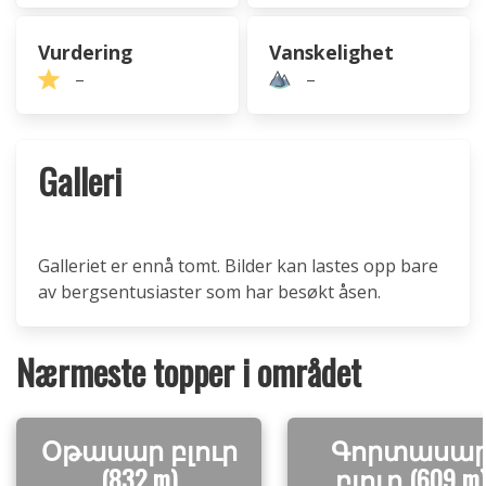
Vurdering
Vanskelighet
–
–
Galleri
Galleriet er ennå tomt. Bilder kan lastes opp bare
av bergsentusiaster som har besøkt åsen.
Nærmeste topper i området
Օթասար բլուր
Գորտասա
(832 m)
բլուր (609 m)