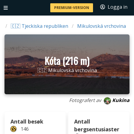
Logga in
PREMIUM-VERSION
d
🇨🇿 Tjeckiska republiken
Mikulovská vrchovina
Kóta (216 m)
🇨🇿 Mikulovská vrchovina
Fotografert av
Kukína
Antall besøk
Antall
146
bergsentusiaster