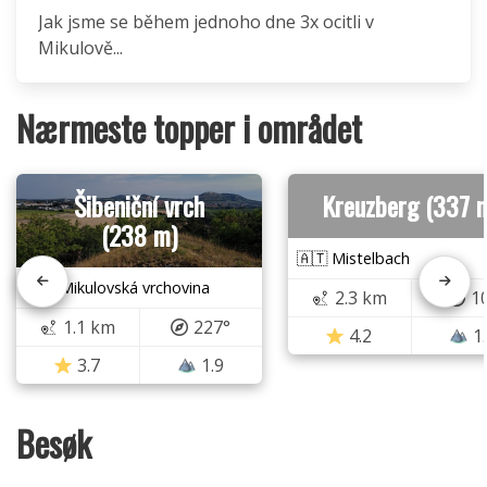
Jak jsme se během jednoho dne 3x ocitli v
Mikulově...
Nærmeste topper i området
Šibeniční vrch
Kreuzberg (337 
(238 m)
🇦🇹 Mistelbach
🇨🇿 Mikulovská vrchovina
2.3 km
1
1.1 km
227°
4.2
1
3.7
1.9
Besøk