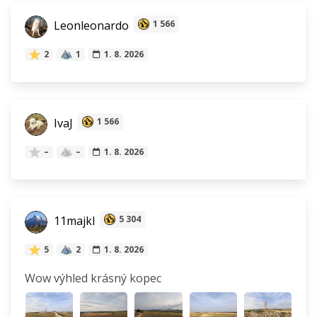
Leonleonardo
1 566
2
1
1. 8. 2026
IvaJ
1 566
–
–
1. 8. 2026
11majkl
5 304
5
2
1. 8. 2026
Wow výhled krásný kopec