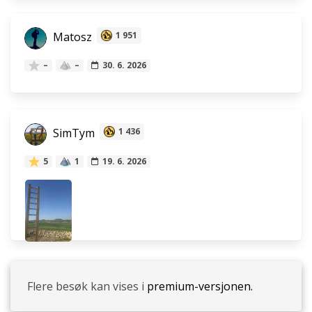
Matosz
1 951
–
–
30. 6. 2026
SimTym
1 436
5
1
19. 6. 2026
Flere besøk kan vises i
premium-versjonen.