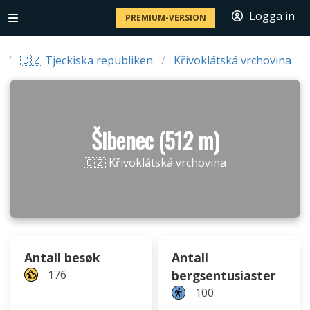
Logga in
PREMIUM-VERSION
🇨🇿 Tjeckiska republiken
Křivoklátská vrchovina
Šibenec (512 m)
🇨🇿 Křivoklátská vrchovina
Antall besøk
Antall
176
bergsentusiaster
100