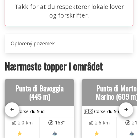
Takk for at du respekterer lokale lover
og forskrifter.
Oplocený pozemek
Nærmeste topper i området
Punta di Bavoggia
Punta di Morto
(445 m)
Marino (609 m)
🇫🇷 Corse-du-Sud
🇫🇷 Corse-du-Sud
2.0 km
163°
2.6 km
21
–
–
–