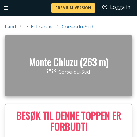
Logga in
PREMIUM-VERSION
Land
🇫🇷 Francie
Corse-du-Sud
Monte Chiuzu (263 m)
🇫🇷 Corse-du-Sud
BESØK TIL DENNE TOPPEN ER
FORBUDT!