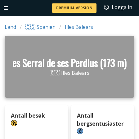
Logga in
PREMIUM-VERSION
Land
🇪🇸 Spanien
Illes Balears
es Serral de ses Perdius (173 m)
🇪🇸 Illes Balears
Antall besøk
Antall
bergsentusiaster