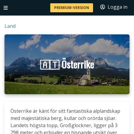
Logga in
PREMIUM-VERSION
Land
🇦🇹 Österrike
Österrike är känt för sitt fantastiska alplandskap
med majestätiska berg, kullar och orörda sjöar.
Landets högsta topp, Großglockner, ligger på 3
798 meter och erbjuder en hisnande utsikt över