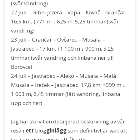
(svår vandring)
22 juli. – Ribni jezera – Vapa – Kováč – Grančar.
16,5 km, ↑771 m ↓ 825 m, 5,25 timmar (svår
vandring)
23 juli – Grančar – Ovčarec – Musala –
Jastrabec – 17 km, ↑1 100 m ↓ 900 m, 5,25
timmar (svår vandring och linbana ner till
Borovce)
24 juli – Jastrabec – Aleko – Musala – Malá
Musala – Ireček – Jastrabec. 17,8 km, ↑999 m ↓
1 003 m, 6,45 timmar (lätt vandring, linbana
upp och ner)
Jag har skrivit en detaljerad beskrivning av vår
resa i
ett
blog
ginlägg
som definitivt är värt att
läsa om ni planerar att åka dit: