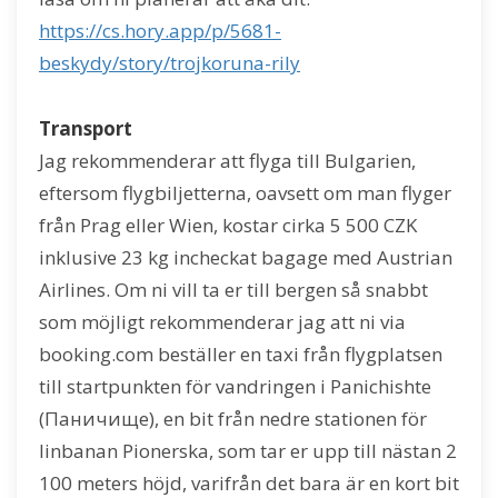
https://cs.hory.app/p/5681-
beskydy/story/trojkoruna-rily
Transport
Jag rekommenderar att flyga till Bulgarien,
eftersom flygbiljetterna, oavsett om man flyger
från Prag eller Wien, kostar cirka 5 500 CZK
inklusive 23 kg incheckat bagage med Austrian
Airlines. Om ni vill ta er till bergen så snabbt
som möjligt rekommenderar jag att ni via
booking.com beställer en taxi från flygplatsen
till startpunkten för vandringen i Panichishte
(Паничище), en bit från nedre stationen för
linbanan Pionerska, som tar er upp till nästan 2
100 meters höjd, varifrån det bara är en kort bit