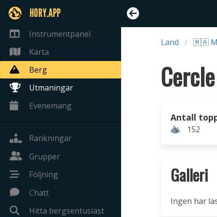
HORY.APP
Instrumentpanel
Land
🇲🇦 
Karta
Cercle
Berg
Utmaningar
Evenemang
Antall top
152
Rankningar
Grupper
Galleri
Följning
Chatt
Ingen har la
Hitta bergsentusiast