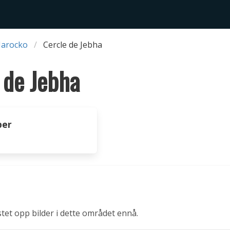
Marocko
Cercle de Jebha
 de Jebha
per
stet opp bilder i dette området ennå.