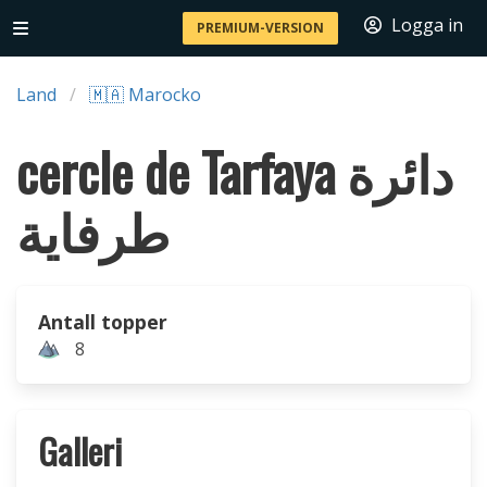
Logga in
PREMIUM-VERSION
Land
🇲🇦 Marocko
cercle de Tarfaya دائرة
طرفاية
Antall topper
8
Galleri