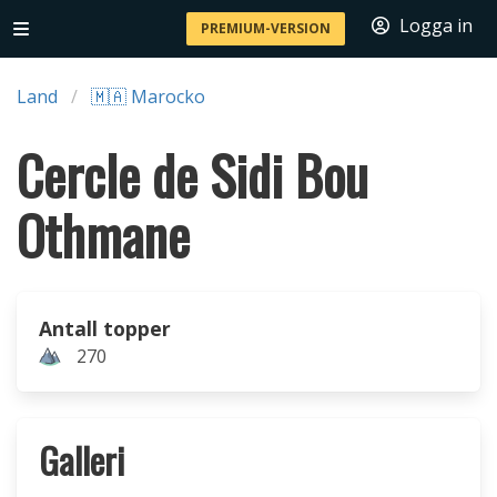
Logga in
PREMIUM-VERSION
Land
🇲🇦 Marocko
Cercle de Sidi Bou
Othmane
Antall topper
270
Galleri