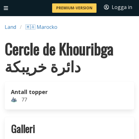
Logga in
PREMIUM-VERSION
Land
🇲🇦 Marocko
Cercle de Khouribga
دائرة خريبكة
Antall topper
77
Galleri