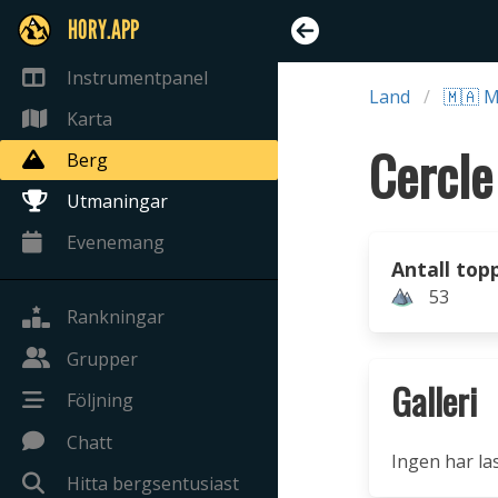
HORY.APP
Instrumentpanel
Land
🇲🇦 
Karta
Cercle
Berg
Utmaningar
Evenemang
Antall top
53
Rankningar
Grupper
Galleri
Följning
Chatt
Ingen har la
Hitta bergsentusiast