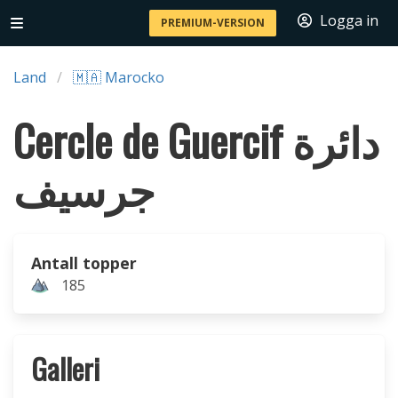
Logga in
PREMIUM-VERSION
Land
🇲🇦 Marocko
Cercle de Guercif دائرة
جرسيف
Antall topper
185
Galleri