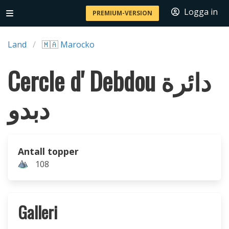
Logga in
PREMIUM-VERSION
Land
🇲🇦 Marocko
Cercle d' Debdou دائرة
دبدو
Antall topper
108
Galleri